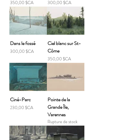
Prix
Prix
350,00 $CA
300,00 $CA
Dans le fossé
Ciel blanc sur St-
Côme
Prix
300,00 $CA
Prix
350,00 $CA
Ciné-Parc
Pointe de la
Grande Île,
Prix
230,00 $CA
Varennes
Rupture de stock